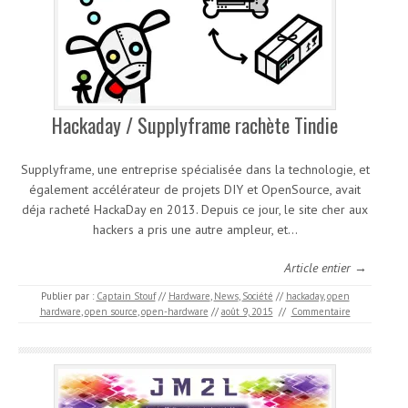
Hackaday / Supplyframe rachète Tindie
Supplyframe, une entreprise spécialisée dans la technologie, et
également accélérateur de projets DIY et OpenSource, avait
déja racheté HackaDay en 2013. Depuis ce jour, le site cher aux
hackers a pris une autre ampleur, et…
Article entier →
Publier par :
Captain Stouf
//
Hardware
,
News
,
Société
//
hackaday
,
open
hardware
,
open source
,
open-hardware
//
août 9, 2015
//
Commentaire