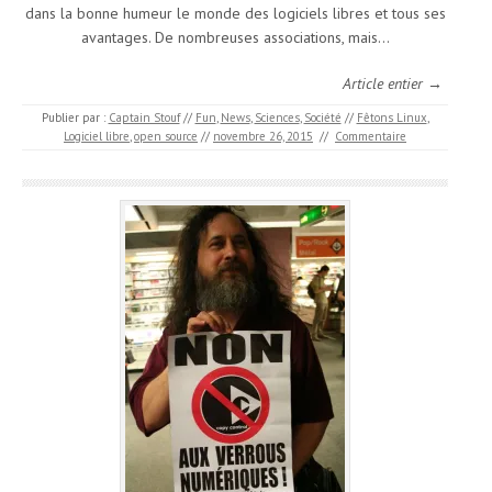
dans la bonne humeur le monde des logiciels libres et tous ses
avantages. De nombreuses associations, mais…
Article entier →
Publier par :
Captain Stouf
//
Fun
,
News
,
Sciences
,
Société
//
Fêtons Linux
,
Logiciel libre
,
open source
//
novembre 26, 2015
//
Commentaire