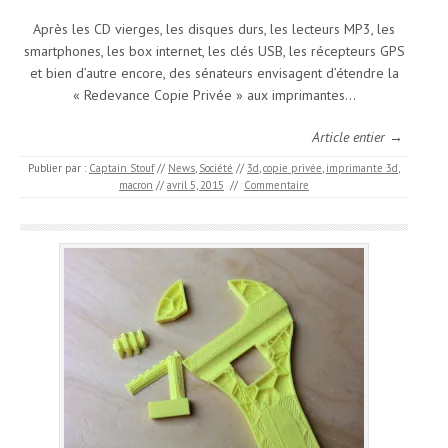
Après les CD vierges, les disques durs, les lecteurs MP3, les
smartphones, les box internet, les clés USB, les récepteurs GPS
et bien d’autre encore, des sénateurs envisagent d’étendre la
« Redevance Copie Privée » aux imprimantes…
Article entier →
Publier par :
Captain Stouf
//
News
,
Société
//
3d
,
copie privée
,
imprimante 3d
,
macron
//
avril 5, 2015
//
Commentaire