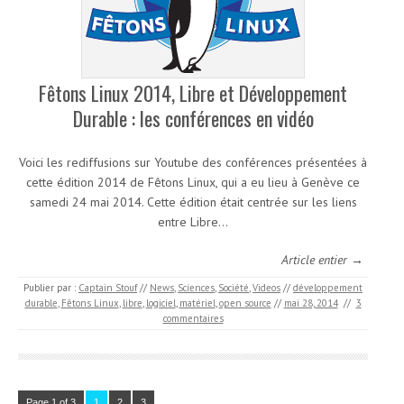
Fêtons Linux 2014, Libre et Développement
Durable : les conférences en vidéo
Voici les rediffusions sur Youtube des conférences présentées à
cette édition 2014 de Fêtons Linux, qui a eu lieu à Genève ce
samedi 24 mai 2014. Cette édition était centrée sur les liens
entre Libre…
Article entier →
Publier par :
Captain Stouf
//
News
,
Sciences
,
Société
,
Videos
//
développement
durable
,
Fêtons Linux
,
libre
,
logiciel
,
matériel
,
open source
//
mai 28, 2014
//
3
commentaires
Page 1 of 3
1
2
3