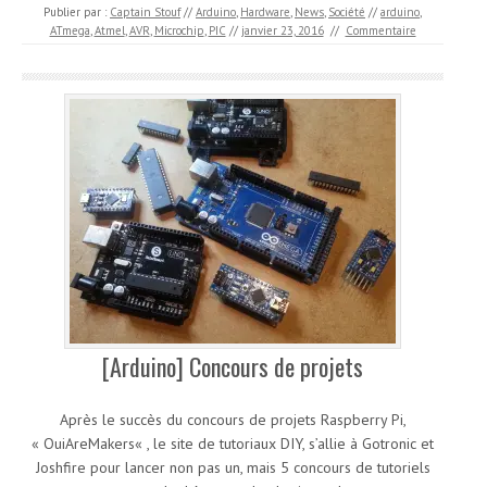
Publier par :
Captain Stouf
//
Arduino
,
Hardware
,
News
,
Société
//
arduino
,
ATmega
,
Atmel
,
AVR
,
Microchip
,
PIC
//
janvier 23, 2016
//
Commentaire
[Arduino] Concours de projets
Après le succès du concours de projets Raspberry Pi,
« OuiAreMakers« , le site de tutoriaux DIY, s’allie à Gotronic et
Joshfire pour lancer non pas un, mais 5 concours de tutoriels