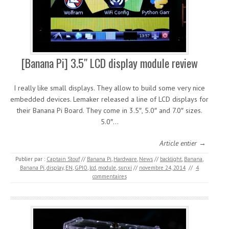
[Banana Pi] 3.5″ LCD display module review
I really like small displays. They allow to build some very nice
embedded devices. Lemaker released a line of LCD displays for
their Banana Pi Board. They come in 3.5″, 5.0″ and 7.0″ sizes.
5.0″…
Article entier →
Publier par :
Captain Stouf
//
Banana Pi
,
Hardware
,
News
//
backlight
,
Banana
,
Banana Pi
,
display
,
EN
,
GPIO
,
lcd
,
module
,
sunxi
//
novembre 24, 2014
//
4
commentaires