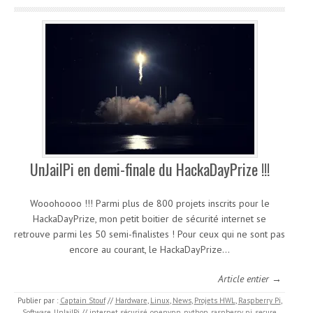
UnJailPi en demi-finale du HackaDayPrize !!!
Wooohoooo !!! Parmi plus de 800 projets inscrits pour le
HackaDayPrize, mon petit boitier de sécurité internet se
retrouve parmi les 50 semi-finalistes ! Pour ceux qui ne sont pas
encore au courant, le HackaDayPrize…
Article entier →
Publier par :
Captain Stouf
//
Hardware
,
Linux
,
News
,
Projets HWL
,
Raspberry Pi
,
Software
,
UnJailPi
//
internet sécurisé
,
openvpn
,
python
,
raspberry pi
,
secure