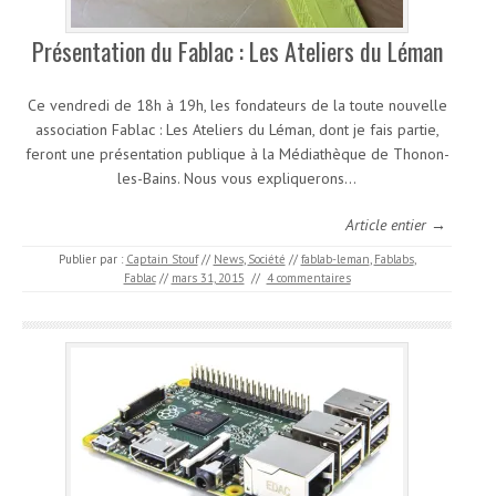
Présentation du Fablac : Les Ateliers du Léman
Ce vendredi de 18h à 19h, les fondateurs de la toute nouvelle
association Fablac : Les Ateliers du Léman, dont je fais partie,
feront une présentation publique à la Médiathèque de Thonon-
les-Bains. Nous vous expliquerons…
Article entier →
Publier par :
Captain Stouf
//
News
,
Société
//
fablab-leman
,
Fablabs
,
Fablac
//
mars 31, 2015
//
4 commentaires