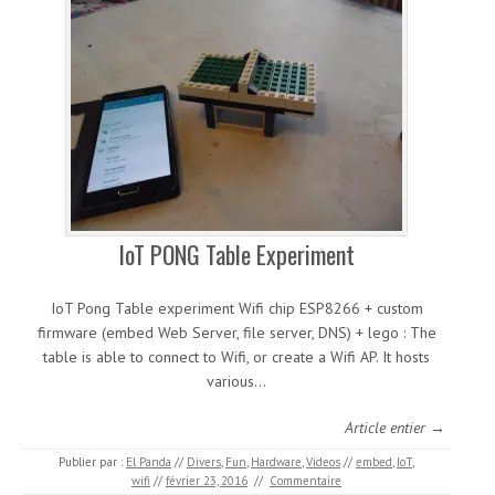
IoT PONG Table Experiment
IoT Pong Table experiment Wifi chip ESP8266 + custom
firmware (embed Web Server, file server, DNS) + lego : The
table is able to connect to Wifi, or create a Wifi AP. It hosts
various…
Article entier →
Publier par :
El Panda
//
Divers
,
Fun
,
Hardware
,
Videos
//
embed
,
IoT
,
wifi
//
février 23, 2016
//
Commentaire