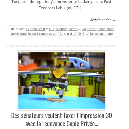
l’occasion de reparler, j’ai pu visiter le hackerspace « Post
Tenebras Lab » (ou PTL)…
Article entier →
Publier par :
Captain Stouf
//
Fun
,
Sciences
,
Société
//
3d printer
,
hackerspace
,
imprimante 3d
,
post tenebras lab
,
PTL
//
mai 12, 2015
//
Un commentaire
Des sénateurs veulent taxer l’impression 3D
avec la redevance Copie Privée…