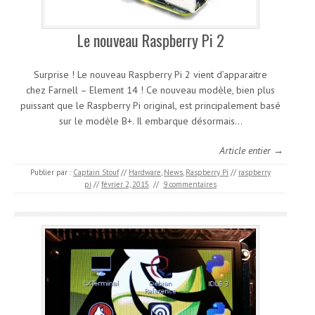
Le nouveau Raspberry Pi 2
Surprise ! Le nouveau Raspberry Pi 2 vient d’apparaitre
chez Farnell – Element 14 ! Ce nouveau modèle, bien plus
puissant que le Raspberry Pi original, est principalement basé
sur le modèle B+. Il embarque désormais…
Article entier →
Publier par :
Captain Stouf
//
Hardware
,
News
,
Raspberry Pi
//
raspberry
pi
//
février 2, 2015
//
9 commentaires