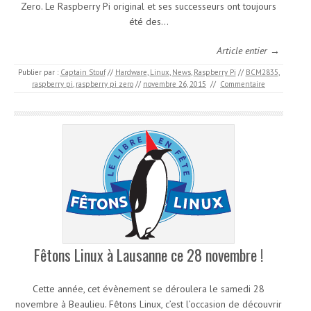
Zero. Le Raspberry Pi original et ses successeurs ont toujours
été des…
Article entier →
Publier par :
Captain Stouf
//
Hardware
,
Linux
,
News
,
Raspberry Pi
//
BCM2835
,
raspberry pi
,
raspberry pi zero
//
novembre 26, 2015
//
Commentaire
Fêtons Linux à Lausanne ce 28 novembre !
Cette année, cet évènement se déroulera le samedi 28
novembre à Beaulieu. Fêtons Linux, c’est l’occasion de découvrir