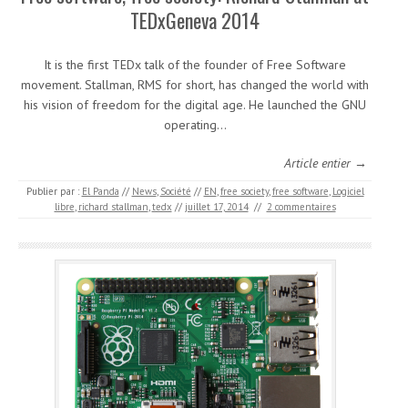
TEDxGeneva 2014
It is the first TEDx talk of the founder of Free Software
movement. Stallman, RMS for short, has changed the world with
his vision of freedom for the digital age. He launched the GNU
operating…
Article entier →
Publier par :
El Panda
//
News
,
Société
//
EN
,
free society
,
free software
,
Logiciel
libre
,
richard stallman
,
tedx
//
juillet 17, 2014
//
2 commentaires