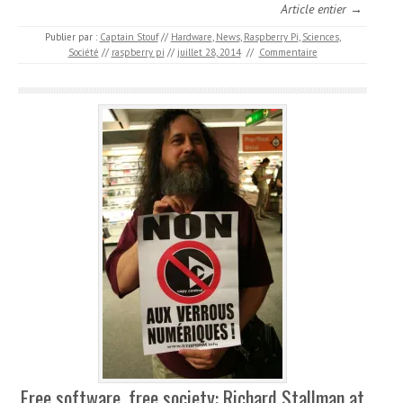
Article entier →
Publier par :
Captain Stouf
//
Hardware
,
News
,
Raspberry Pi
,
Sciences
,
Société
//
raspberry pi
//
juillet 28, 2014
//
Commentaire
Free software, free society: Richard Stallman at