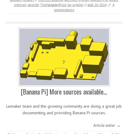
internet
,
securité
,
TheHackadayPrize
,
tor
,
unjailpi
//
août 26, 2014
//
4
commentaires
[Banana Pi] More sources available…
Lemaker team and the growing community are doing a great job
documenting and providing Banana Pi sources.
Article entier →