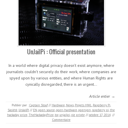
UnJailPi : Official presentation
In a world where digital privacy doesn’t exist anymore, where
journalists couldn’t securely do their work, where companies are
spyed upon by various entities, and where Human Rights are
cynically disregarded, there is an urgent…
Article entier →
Publier par :
Captain Stouf
//
Hardware
,
News
,
Projets HWL
,
Raspberry Pi
,
Société
,
UnJailPi
//
EN
,
open source
,
open-hardware
,
openvpn
,
raspberry pi
,
the
hackaday prize
,
TheHackadayPrize
,
tor
,
unjailpi
,
vie privée
//
octobre 17, 2014
//
Commentaire