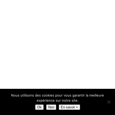
Nous utilisons des cookies pour vous garantir la meilleure
expérience sur notre site.
CATEGORIES
Ok
Non
En savoir +
3D Print
(4)