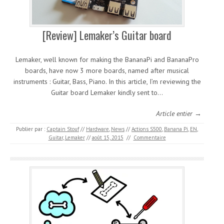
[Review] Lemaker’s Guitar board
Lemaker, well known for making the BananaPi and BananaPro
boards, have now 3 more boards, named after musical
instruments : Guitar, Bass, Piano. In this article, I’m reviewing the
Guitar board Lemaker kindly sent to…
Article entier →
Publier par :
Captain Stouf
//
Hardware
,
News
//
Actions S500
,
Banana Pi
,
EN
,
Guitar
,
Lemaker
//
août 15, 2015
//
Commentaire