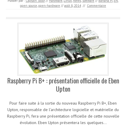
Publier par :
Captain Stouf
//
Hardware
,
Linux
,
News
,
Software
//
Banana Pi
,
EN
,
open source
,
open-hardware
//
août 8, 2014
//
Commentaire
Raspberry Pi B+ : présentation officielle de Eben
Upton
Pour faire suite à la sortie du nouveau Raspberry Pi B+, Eben
Upton, responsable de l’architecture logicielle et matérielle du
Raspberry Pi, fera une présentation officielle de cette nouvelle
évolution. Eben Upton présentera les quelques…