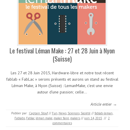
Le festival Léman Make : 27 et 28 Juin à Nyon
(Suisse)
Les 27 et 28 Juin 2015, Hardware-libre et notre tout récent
fablab « FabLac » serons présents et aurons un stand au festival
Léman Make, à Nyon (Suisse) : LemanMake, c’est une envie
autour d’une passion; celle…
Article entier →
Publier par :
Captain Stouf
//
Fun
,
News
,
Sciences
,
Société
//
fablab-leman
,
Fablabs
,
Fablac
,
léman make
,
maker faire
,
makers
//
juin 14, 2015
//
2
commentaires