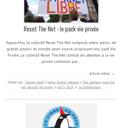
Reset The Net : le pack vie privée
Aujourd’hui, le collectif Reset The Net composé, entre autres, de
grands acteurs du monde open source, proposent leur pack Vie
Privée. Le collectif Reset The Net combat les atteintes à la vie
privée commises par…
Article entier →
Publier par :
Captain Stouf
//
News
,
Société
,
Software
//
free software
,
reset the
net
,
securité
,
vie privée
//
juin 5, 2014
//
Un commentaire