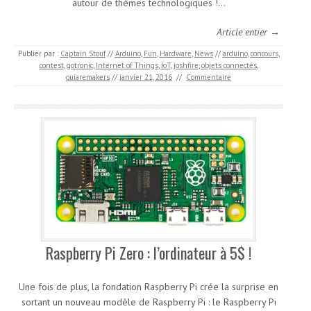
autour de thèmes technologiques !…
Article entier →
Publier par :
Captain Stouf
//
Arduino
,
Fun
,
Hardware
,
News
//
arduino
,
concours
,
contest
,
gotronic
,
Internet of Things
,
IoT
,
joshfire
,
objets connectés
,
ouiaremakers
//
janvier 21, 2016
//
Commentaire
Raspberry Pi Zero : l’ordinateur à 5$ !
Une fois de plus, la fondation Raspberry Pi crée la surprise en
sortant un nouveau modèle de Raspberry Pi : le Raspberry Pi