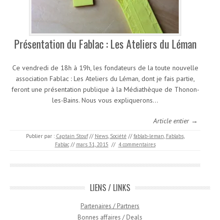
Présentation du Fablac : Les Ateliers du Léman
Ce vendredi de 18h à 19h, les fondateurs de la toute nouvelle
association Fablac : Les Ateliers du Léman, dont je fais partie,
feront une présentation publique à la Médiathèque de Thonon-
les-Bains. Nous vous expliquerons…
Article entier →
Publier par :
Captain Stouf
//
News
,
Société
//
fablab-leman
,
Fablabs
,
Fablac
//
mars 31, 2015
//
4 commentaires
LIENS / LINKS
Partenaires / Partners
Bonnes affaires / Deals