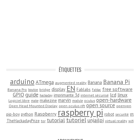
ÉTIQUETTES
arduino
Banana Pi
ATmega
Banana
augmented reality
EN
free software
display
Fablabs
Banana Pro
bridge
bouton
Fablac
guide
GPIO
lcd
linux
imprimante 3d
internet sécurisé
hackaday
open-hardware
marvin
makezine
Logiciel libre
oculus
make
module
open source
Open Head Mounted Display
open oculus rift
openvpn
raspberry pi
Raspberry
pip-boy
python
robot
securité
tft
tutoriel
tutorial
unjailpi
TheHackadayPrize
tor
virtual reality
wifi