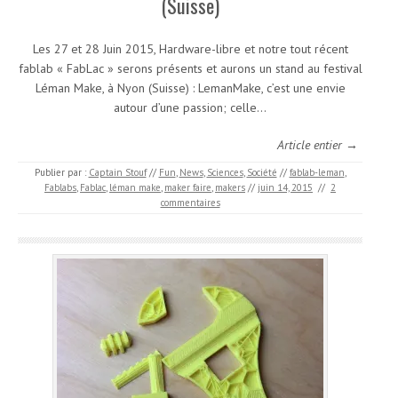
(Suisse)
Les 27 et 28 Juin 2015, Hardware-libre et notre tout récent
fablab « FabLac » serons présents et aurons un stand au festival
Léman Make, à Nyon (Suisse) : LemanMake, c’est une envie
autour d’une passion; celle…
Article entier →
Publier par :
Captain Stouf
//
Fun
,
News
,
Sciences
,
Société
//
fablab-leman
,
Fablabs
,
Fablac
,
léman make
,
maker faire
,
makers
//
juin 14, 2015
//
2
commentaires