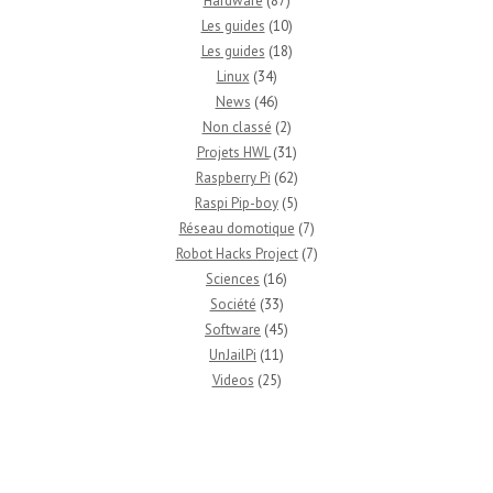
Hardware
(87)
Les guides
(10)
Les guides
(18)
Linux
(34)
News
(46)
Non classé
(2)
Projets HWL
(31)
Raspberry Pi
(62)
Raspi Pip-boy
(5)
Réseau domotique
(7)
Robot Hacks Project
(7)
Sciences
(16)
Société
(33)
Software
(45)
UnJailPi
(11)
Videos
(25)