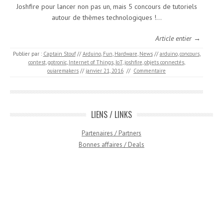
Joshfire pour lancer non pas un, mais 5 concours de tutoriels
autour de thèmes technologiques !…
Article entier →
Publier par :
Captain Stouf
//
Arduino
,
Fun
,
Hardware
,
News
//
arduino
,
concours
,
contest
,
gotronic
,
Internet of Things
,
IoT
,
joshfire
,
objets connectés
,
ouiaremakers
//
janvier 21, 2016
//
Commentaire
LIENS / LINKS
Partenaires / Partners
Bonnes affaires / Deals