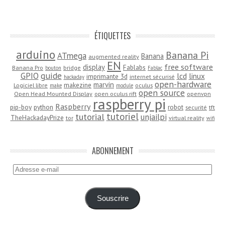
ÉTIQUETTES
arduino
Banana Pi
ATmega
Banana
augmented reality
EN
free software
display
Fablabs
Banana Pro
bridge
bouton
Fablac
guide
GPIO
lcd
linux
imprimante 3d
internet sécurisé
hackaday
open-hardware
marvin
makezine
Logiciel libre
oculus
make
module
open source
Open Head Mounted Display
open oculus rift
openvpn
raspberry pi
Raspberry
pip-boy
python
robot
securité
tft
tutoriel
tutorial
unjailpi
TheHackadayPrize
tor
virtual reality
wifi
ABONNEMENT
Adresse
e-
mail
Souscrire