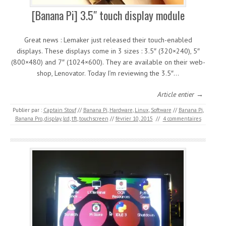
[Banana Pi] 3.5″ touch display module
Great news : Lemaker just released their touch-enabled
displays. These displays come in 3 sizes : 3.5″ (320×240), 5″
(800×480) and 7″ (1024×600). They are available on their web-
shop, Lenovator. Today I’m reviewing the 3.5″…
Article entier →
Publier par :
Captain Stouf
//
Banana Pi
,
Hardware
,
Linux
,
Software
//
Banana Pi
,
Banana Pro
,
display
,
lcd
,
tft
,
touchscreen
//
février 10, 2015
//
4 commentaires