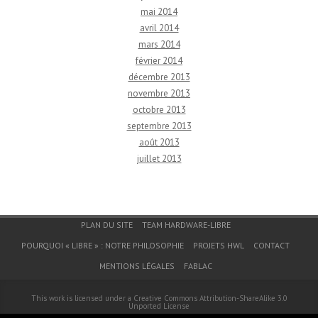
mai 2014
avril 2014
mars 2014
février 2014
décembre 2013
novembre 2013
octobre 2013
septembre 2013
août 2013
juillet 2013
Menu du bas de page
PLAN DU SITE
TEAM HARDWARE-LIBRE
POURQUOI « LIBRE » : NOTRE PHILOSOPHIE
PROJETS HWL
CONTACT
MENTIONS LÉGALES
FABLAC
This work is licensed under a
Creative Commons Attribution-ShareAlike 3.0
Unported License