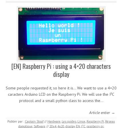
[EN] Raspberry Pi : using a 4×20 characters
display
Some people requested it, so here it is… We want to use a 4×20
caracters Arduino LCD on the Raspberry Pi. We will use the I²C
protocol and a small python class to access the…
Article entier →
Publier par :
Captain Stouf
//
Hardware
,
Les guides
,
Linux
,
Raspberry Pi
,
Réseau
domotique
,
Software
//
20x4
,
4x20
,
display
,
EN
,
I²C
,
raspberry pi
,