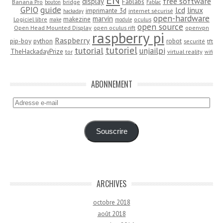
free software
display
Fablabs
Banana Pro
bridge
bouton
Fablac
guide
GPIO
lcd
linux
imprimante 3d
internet sécurisé
hackaday
open-hardware
marvin
makezine
Logiciel libre
oculus
make
module
open source
Open Head Mounted Display
open oculus rift
openvpn
raspberry pi
Raspberry
pip-boy
python
robot
securité
tft
tutoriel
tutorial
unjailpi
TheHackadayPrize
tor
virtual reality
wifi
ABONNEMENT
Adresse
e-
mail
Souscrire
ARCHIVES
octobre 2018
août 2018