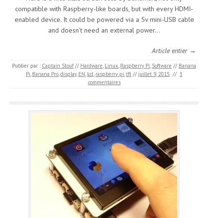
compatible with Raspberry-like boards, but with every HDMI-
enabled device. It could be powered via a 5v mini-USB cable
and doesn’t need an external power…
Article entier →
Publier par :
Captain Stouf
//
Hardware
,
Linux
,
Raspberry Pi
,
Software
//
Banana
Pi
,
Banana Pro
,
display
,
EN
,
lcd
,
raspberry pi
,
tft
//
juillet 9, 2015
//
3
commentaires