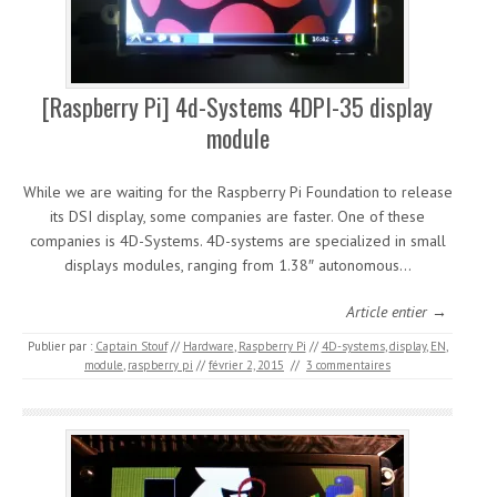
[Raspberry Pi] 4d-Systems 4DPI-35 display
module
While we are waiting for the Raspberry Pi Foundation to release
its DSI display, some companies are faster. One of these
companies is 4D-Systems. 4D-systems are specialized in small
displays modules, ranging from 1.38″ autonomous…
Article entier →
Publier par :
Captain Stouf
//
Hardware
,
Raspberry Pi
//
4D-systems
,
display
,
EN
,
module
,
raspberry pi
//
février 2, 2015
//
3 commentaires