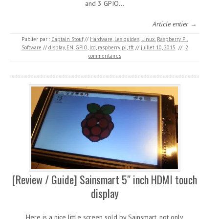
and 3 GPIO…
Article entier →
Publier par :
Captain Stouf
//
Hardware
,
Les guides
,
Linux
,
Raspberry Pi
,
Software
//
display
,
EN
,
GPIO
,
lcd
,
raspberry pi
,
tft
//
juillet 10, 2015
//
2
commentaires
[Review / Guide] Sainsmart 5″ inch HDMI touch
display
Here is a nice little screen sold by Sainsmart, not only