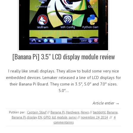
[Banana Pi] 3.5″ LCD display module review
I really like small displays. They allow to build some very nice
embedded devices. Lemaker released a line of LCD displays for
their Banana Pi Board. They come in 3.5″, 5.0″ and 7.0″ sizes.
5.0″…
Article entier →
Publier par :
Captain Stouf
//
Banana Pi
,
Hardware
,
News
//
backlight
,
Banana
,
Banana Pi
,
display
,
EN
,
GPIO
,
lcd
,
module
,
sunxi
//
novembre 24, 2014
//
4
commentaires