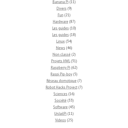
Banana Pi
(11)
Divers
(9)
Fun
(21)
Hardware
(87)
Les guides
(10)
Les guides
(18)
Linux
(34)
News
(46)
Non classé
(2)
Projets HWL
(31)
Raspberry Pi
(62)
Raspi Pip-boy
(5)
Réseau domotique
(7)
Robot Hacks Project
(7)
Sciences
(16)
Société
(33)
Software
(45)
UnJailPi
(11)
Videos
(25)