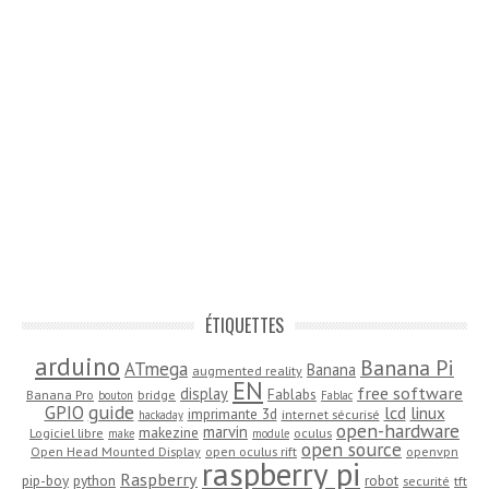
ÉTIQUETTES
arduino
Banana Pi
ATmega
Banana
augmented reality
EN
free software
display
Fablabs
Banana Pro
bridge
bouton
Fablac
guide
GPIO
lcd
linux
imprimante 3d
internet sécurisé
hackaday
open-hardware
marvin
makezine
Logiciel libre
oculus
make
module
open source
Open Head Mounted Display
open oculus rift
openvpn
raspberry pi
Raspberry
pip-boy
python
robot
securité
tft