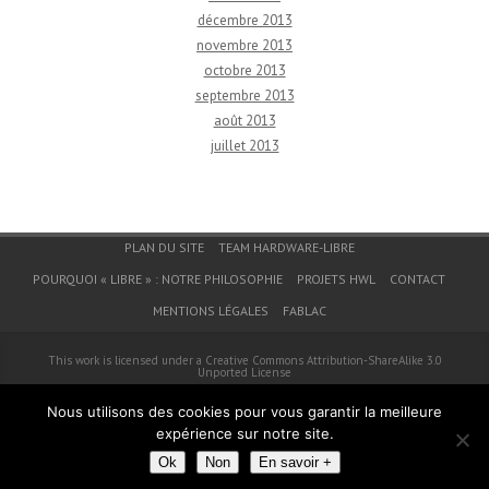
décembre 2013
novembre 2013
octobre 2013
septembre 2013
août 2013
juillet 2013
Menu du bas de page
PLAN DU SITE
TEAM HARDWARE-LIBRE
POURQUOI « LIBRE » : NOTRE PHILOSOPHIE
PROJETS HWL
CONTACT
MENTIONS LÉGALES
FABLAC
This work is licensed under a
Creative Commons Attribution-ShareAlike 3.0
Unported License
© 2026
Hardware-Libre
Nous utilisons des cookies pour vous garantir la meilleure
expérience sur notre site.
Ok
Non
En savoir +
Fièrement propulsé par
WordPress