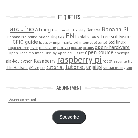
ÉTIQUETTES
arduino
Banana Pi
ATmega
Banana
augmented reality
EN
free software
display
Fablabs
Banana Pro
bridge
bouton
Fablac
guide
GPIO
lcd
linux
imprimante 3d
internet sécurisé
hackaday
open-hardware
marvin
makezine
Logiciel libre
oculus
make
module
open source
Open Head Mounted Display
open oculus rift
openvpn
raspberry pi
Raspberry
pip-boy
python
robot
securité
tft
tutoriel
tutorial
unjailpi
TheHackadayPrize
tor
virtual reality
wifi
ABONNEMENT
Adresse
e-
mail
Souscrire