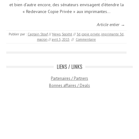
et bien d’autre encore, des sénateurs envisagent d’étendre la
« Redevance Copie Privée » aux imprimantes…
Article entier →
Publier par :
Captain Stouf
//
News
,
Société
//
3d
,
copie privée
,
imprimante 3d
,
macron
//
avril 5, 2015
//
Commentaire
LIENS / LINKS
Partenaires / Partners
Bonnes affaires / Deals