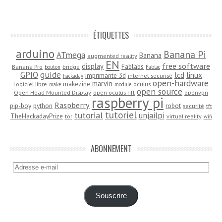
ÉTIQUETTES
arduino
Banana Pi
ATmega
Banana
augmented reality
EN
free software
display
Fablabs
Banana Pro
bridge
bouton
Fablac
guide
GPIO
lcd
linux
imprimante 3d
internet sécurisé
hackaday
open-hardware
marvin
makezine
Logiciel libre
oculus
make
module
open source
Open Head Mounted Display
open oculus rift
openvpn
raspberry pi
Raspberry
pip-boy
python
robot
securité
tft
tutoriel
tutorial
unjailpi
TheHackadayPrize
tor
virtual reality
wifi
ABONNEMENT
Adresse
e-
mail
Souscrire