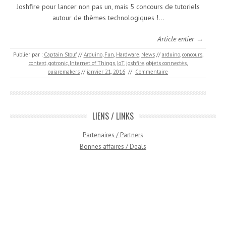
Joshfire pour lancer non pas un, mais 5 concours de tutoriels
autour de thèmes technologiques !…
Article entier →
Publier par :
Captain Stouf
//
Arduino
,
Fun
,
Hardware
,
News
//
arduino
,
concours
,
contest
,
gotronic
,
Internet of Things
,
IoT
,
joshfire
,
objets connectés
,
ouiaremakers
//
janvier 21, 2016
//
Commentaire
LIENS / LINKS
Partenaires / Partners
Bonnes affaires / Deals