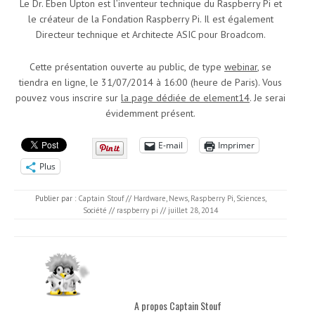
Le Dr. Eben Upton est l’inventeur technique du Raspberry Pi et
le créateur de la Fondation Raspberry Pi. Il est également
Directeur technique et Architecte ASIC pour Broadcom.
Cette présentation ouverte au public, de type
webinar
, se
tiendra en ligne, le 31/07/2014 à 16:00 (heure de Paris). Vous
pouvez vous inscrire sur
la page dédiée de element14
. Je serai
évidemment présent.
E-mail
Imprimer
Plus
Publier par :
Captain Stouf
//
Hardware
,
News
,
Raspberry Pi
,
Sciences
,
Société
//
raspberry pi
//
juillet 28, 2014
A propos Captain Stouf