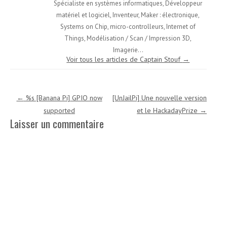
Spécialiste en systèmes informatiques, Développeur
matériel et logiciel, Inventeur, Maker : électronique,
Systems on Chip, micro-controlleurs, Internet of
Things, Modélisation / Scan / Impression 3D,
Imagerie...
Voir tous les articles de Captain Stouf
→
Navigation des articles
←
%s [Banana Pi] GPIO now
[UnJailPi] Une nouvelle version
supported
et le HackadayPrize
→
Laisser un commentaire