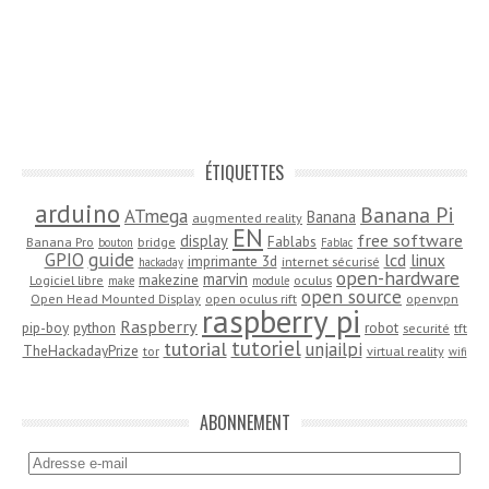
ÉTIQUETTES
arduino
Banana Pi
ATmega
Banana
augmented reality
EN
free software
display
Fablabs
Banana Pro
bridge
bouton
Fablac
guide
GPIO
lcd
linux
imprimante 3d
internet sécurisé
hackaday
open-hardware
marvin
makezine
Logiciel libre
oculus
make
module
open source
Open Head Mounted Display
open oculus rift
openvpn
raspberry pi
Raspberry
pip-boy
python
robot
securité
tft
tutoriel
tutorial
unjailpi
TheHackadayPrize
tor
virtual reality
wifi
ABONNEMENT
Adresse
e-