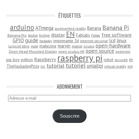
ÉTIQUETTES
arduino
Banana Pi
ATmega
Banana
augmented reality
EN
free software
display
Fablabs
Banana Pro
bridge
bouton
Fablac
guide
GPIO
lcd
linux
imprimante 3d
internet sécurisé
hackaday
open-hardware
marvin
makezine
Logiciel libre
oculus
make
module
open source
Open Head Mounted Display
open oculus rift
openvpn
raspberry pi
Raspberry
pip-boy
python
robot
securité
tft
tutoriel
tutorial
unjailpi
TheHackadayPrize
tor
virtual reality
wifi
ABONNEMENT
Adresse
e-
mail
Souscrire