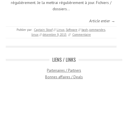
régulièrement. Je la mettrai régulièrement à jour. Fichiers /
dossiers…
Article entier →
Publier par :
Captain Stouf
//
Linux
,
Software
//
bash
,
commandes
,
linux
//
décembre 9, 2015
//
Commentaire
LIENS / LINKS
Partenaires / Partners
Bonnes affaires / Deals