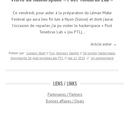
Ce vendredi, pour aider à la préparation du Léman Make
Festival qui aura lieu fin Juin à Nyon (Suisse) et dont j’aurai
l’occasion de reparler, j’ai pu visiter le hackerspace « Post
Tenebras Lab » (ou PTL)…
Article entier →
Publier par :
Captain Stouf
//
Fun
,
Sciences
,
Société
//
3d printer
,
hackerspace
,
imprimante 3d
,
post tenebras lab
,
PTL
//
mai 12, 2015
//
Un commentaire
LIENS / LINKS
Partenaires / Partners
Bonnes affaires / Deals