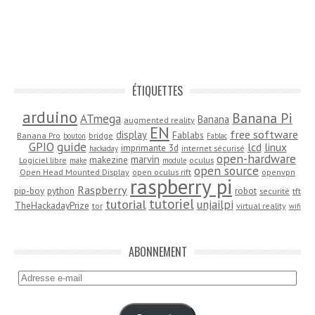
ÉTIQUETTES
arduino
Banana Pi
ATmega
Banana
augmented reality
EN
free software
display
Fablabs
Banana Pro
bridge
bouton
Fablac
guide
GPIO
lcd
linux
imprimante 3d
internet sécurisé
hackaday
open-hardware
marvin
makezine
Logiciel libre
oculus
make
module
open source
Open Head Mounted Display
open oculus rift
openvpn
raspberry pi
Raspberry
pip-boy
python
robot
securité
tft
tutoriel
tutorial
unjailpi
TheHackadayPrize
tor
virtual reality
wifi
ABONNEMENT
Adresse
e-
mail