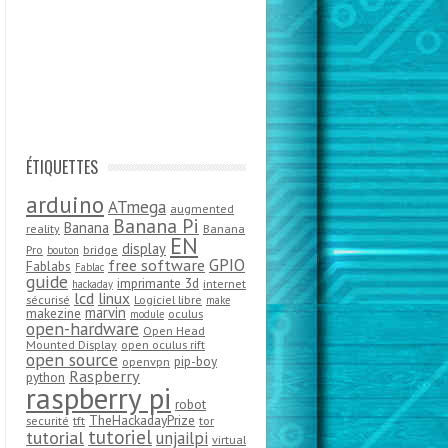
ÉTIQUETTES
arduino
ATmega
augmented
Banana Pi
Banana
reality
Banana
EN
display
Pro
bridge
bouton
GPIO
free software
Fablabs
Fablac
guide
imprimante 3d
internet
hackaday
lcd
linux
sécurisé
Logiciel libre
make
marvin
makezine
oculus
module
open-hardware
Open Head
Mounted Display
open oculus rift
open source
pip-boy
openvpn
Raspberry
python
raspberry pi
robot
TheHackadayPrize
securité
tft
tor
tutoriel
tutorial
unjailpi
virtual