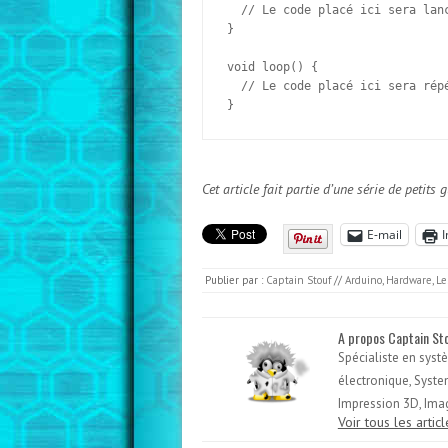
  // Le code placé ici sera lanc
}

void loop() {

  // Le code placé ici sera rép
}
Cet article fait partie d’une série de peti
E-mail
Publier par :
Captain Stouf
//
Arduino
,
Hardware
,
Le
A propos Captain St
Spécialiste en syst
électronique, Syste
Impression 3D, Imag
Voir tous les arti