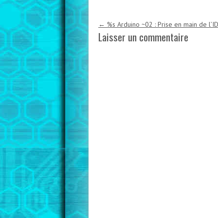
Navigation des articles
←
%s Arduino ~02 : Prise en main de l’I
Laisser un commentaire