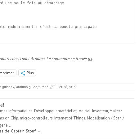
é une seule fois au démarrage

été indéfiniment : c'est la boucle principale

ts guides concernant Arduino. Le sommaire se trouve
ici
.
Imprimer
Plus
s guides
//
arduino
,
guide
,
tutoriel
//
juillet 26, 2013
ouf
èmes informatiques, Développeur matériel et logiciel, Inventeur, Maker :
ms on Chip, micro-controlleurs, Internet of Things, Modélisation / Scan /
erie...
cles de Captain Stouf
→