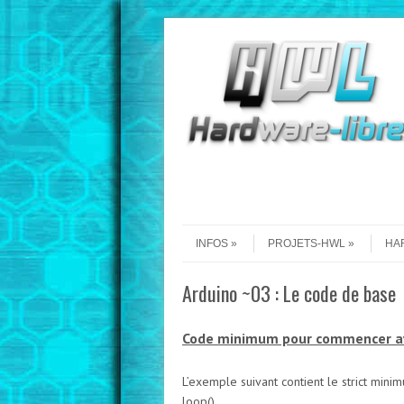
Aller au contenu
Menu
INFOS
PROJETS-HWL
HA
Arduino ~03 : Le code de base
Code minimum pour commencer av
L’exemple suivant contient le strict mini
loop()