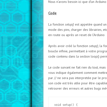
Nous n’avons besoin ici que d’un Arduino
Code
La fonction
setup()
est appelée quand un sk
mode des pins, charger des librairies, et
en route ou après un reset de l’Arduino
Après avoir créé la fonction
setup()
, la f
boucle infinie, permettant à votre program
code contenu dans la section loop() perme
Le code suivant ne fait rien du tout, mais
vous indique également comment mettre 
par // ne sera pas interpretée par le 
son code est très utile pour être capabl
retrouver des erreurs et autres bugs inév
void setup() {
