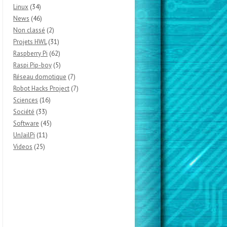
Linux
(34)
News
(46)
Non classé
(2)
Projets HWL
(31)
Raspberry Pi
(62)
Raspi Pip-boy
(5)
Réseau domotique
(7)
Robot Hacks Project
(7)
Sciences
(16)
Société
(33)
Software
(45)
UnJailPi
(11)
Videos
(25)