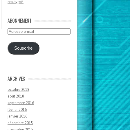
reality
wifi
ABONNEMENT
Adresse
e-
mail
Souscrire
ARCHIVES
octobre 2018
août 2018
septembre 2016
février 2016
janvier 2016
décembre 2015
novembre 2015