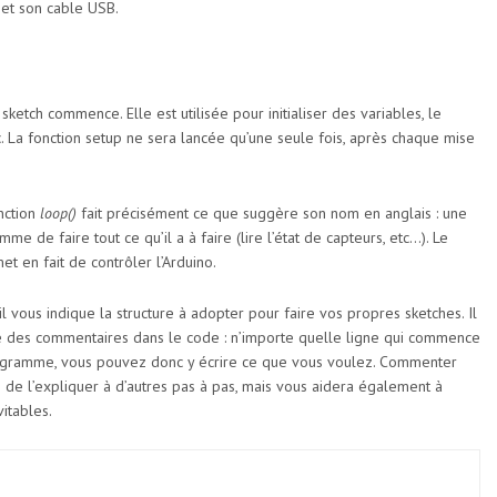
 et son cable USB.
etch commence. Elle est utilisée pour initialiser des variables, le
c. La fonction setup ne sera lancée qu’une seule fois, après chaque mise
onction
loop()
fait précisément ce que suggère son nom en anglais : une
me de faire tout ce qu’il a à faire (lire l’état de capteurs, etc…). Le
t en fait de contrôler l’Arduino.
 il vous indique la structure à adopter pour faire vos propres sketches. Il
des commentaires dans le code : n’importe quelle ligne qui commence
programme, vous pouvez donc y écrire ce que vous voulez. Commenter
e de l’expliquer à d’autres pas à pas, mais vous aidera également à
itables.