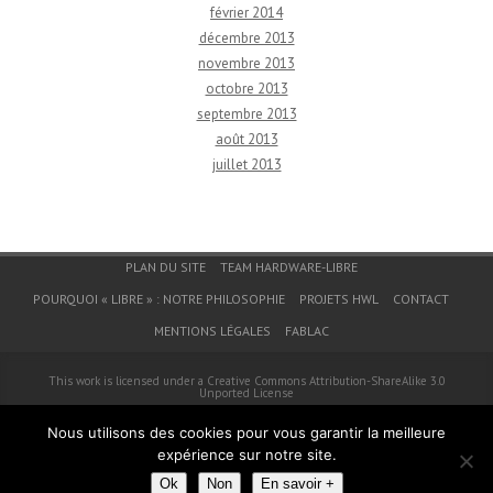
février 2014
décembre 2013
novembre 2013
octobre 2013
septembre 2013
août 2013
juillet 2013
Menu du bas de page
PLAN DU SITE
TEAM HARDWARE-LIBRE
POURQUOI « LIBRE » : NOTRE PHILOSOPHIE
PROJETS HWL
CONTACT
MENTIONS LÉGALES
FABLAC
This work is licensed under a
Creative Commons Attribution-ShareAlike 3.0
Unported License
© 2026
Hardware-Libre
Nous utilisons des cookies pour vous garantir la meilleure
expérience sur notre site.
Ok
Non
En savoir +