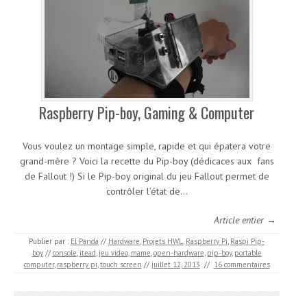
Raspberry Pip-boy, Gaming & Computer
Vous voulez un montage simple, rapide et qui épatera votre
grand-mère ? Voici la recette du Pip-boy (dédicaces aux fans
de Fallout !) Si le Pip-boy original du jeu Fallout permet de
contrôler l’état de…
Article entier →
Publier par :
El Panda
//
Hardware
,
Projets HWL
,
Raspberry Pi
,
Raspi Pip-
boy
//
console
,
itead
,
jeu video
,
mame
,
open-hardware
,
pip-boy
,
portable
computer
,
raspberry pi
,
touch screen
//
juillet 12, 2013
//
16 commentaires