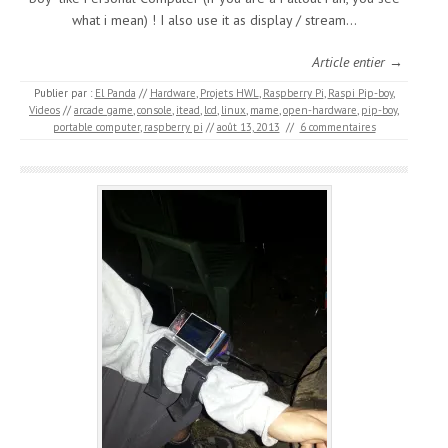
what i mean) ! I also use it as display / stream…
Article entier →
Publier par :
El Panda
//
Hardware
,
Projets HWL
,
Raspberry Pi
,
Raspi Pip-boy
,
Videos
//
arcade game
,
console
,
itead
,
lcd
,
linux
,
mame
,
open-hardware
,
pip-boy
,
portable computer
,
raspberry pi
//
août 13, 2013
//
6 commentaires