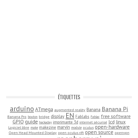
ÉTIQUETTES
arduino
Banana Pi
ATmega
Banana
augmented reality
EN
free software
display
Fablabs
Banana Pro
bridge
bouton
Fablac
guide
GPIO
lcd
linux
imprimante 3d
internet sécurisé
hackaday
open-hardware
marvin
makezine
Logiciel libre
oculus
make
module
open source
Open Head Mounted Display
open oculus rift
openvpn