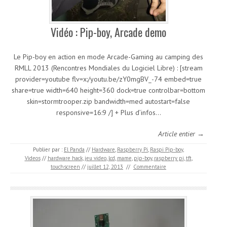
Vidéo : Pip-boy, Arcade demo
Le Pip-boy en action en mode Arcade-Gaming au camping des
RMLL 2013 (Rencontres Mondiales du Logiciel Libre) : [stream
provider=youtube flv=x:/youtu.be/zY0mgBV_-74 embed=true
share=true width=640 height=360 dock=true controlbar=bottom
skin=stormtrooper.zip bandwidth=med autostart=false
responsive=16:9 /] + Plus d’infos…
Article entier →
Publier par :
El Panda
//
Hardware
,
Raspberry Pi
,
Raspi Pip-boy
,
Videos
//
hardware hack
,
jeu video
,
lcd
,
mame
,
pip-boy
,
raspberry pi
,
tft
,
touchscreen
//
juillet 12, 2013
//
Commentaire