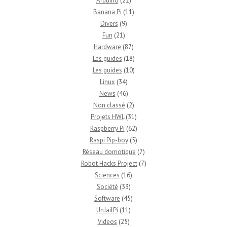
Arduino
(22)
Banana Pi
(11)
Divers
(9)
Fun
(21)
Hardware
(87)
Les guides
(18)
Les guides
(10)
Linux
(34)
News
(46)
Non classé
(2)
Projets HWL
(31)
Raspberry Pi
(62)
Raspi Pip-boy
(5)
Réseau domotique
(7)
Robot Hacks Project
(7)
Sciences
(16)
Société
(33)
Software
(45)
UnJailPi
(11)
Videos
(25)