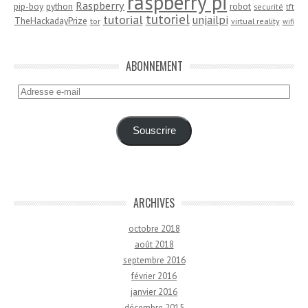
raspberry pi
Raspberry
pip-boy
python
robot
securité
tft
tutoriel
tutorial
unjailpi
TheHackadayPrize
tor
virtual reality
wifi
ABONNEMENT
Adresse
e-
mail
Souscrire
ARCHIVES
octobre 2018
août 2018
septembre 2016
février 2016
janvier 2016
décembre 2015