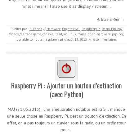
what i mean) ! I also use it as display / stream…
Article entier →
Publier par :
El Panda
//
Hardware
,
Projets HWL
,
Raspberry Pi
,
Raspi Pip-boy
,
Videos
//
arcade game
,
console
,
itead
,
lcd
,
linux
,
mame
,
open-hardware
,
pip-boy
,
portable computer
,
raspberry pi
//
août 13, 2013
//
6 commentaires
Raspberry Pi : Ajouter un bouton d’extinction
(avec Python)
MAJ (21.03.2013) : une amélioration notable est ici S’il manque
une seule chose au Raspberry Pi, c’est un bouton d’extinction. En
effet, on a pas toujours un clavier sous la main, ou un ordinateur
pour…