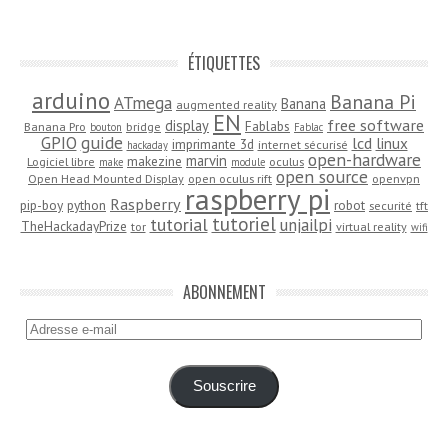
ÉTIQUETTES
arduino
Banana Pi
ATmega
Banana
augmented reality
EN
free software
display
Fablabs
Banana Pro
bridge
bouton
Fablac
guide
GPIO
lcd
linux
imprimante 3d
internet sécurisé
hackaday
open-hardware
marvin
makezine
Logiciel libre
oculus
make
module
open source
Open Head Mounted Display
open oculus rift
openvpn
raspberry pi
Raspberry
pip-boy
python
robot
securité
tft
tutoriel
tutorial
unjailpi
TheHackadayPrize
tor
virtual reality
wifi
ABONNEMENT
Adresse
e-
mail
Souscrire