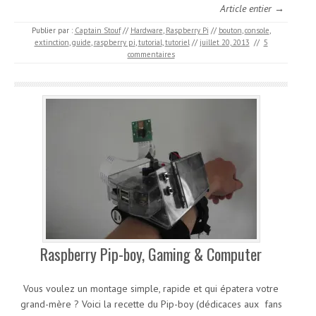
Article entier →
Publier par :
Captain Stouf
//
Hardware
,
Raspberry Pi
//
bouton
,
console
,
extinction
,
guide
,
raspberry pi
,
tutorial
,
tutoriel
//
juillet 20, 2013
//
5
commentaires
Raspberry Pip-boy, Gaming & Computer
Vous voulez un montage simple, rapide et qui épatera votre
grand-mère ? Voici la recette du Pip-boy (dédicaces aux fans