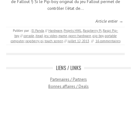
de Fallout !) Si le Pip-boy original du jeu Fallout permet de
contrôler l’état de…
Article entier →
Publier par :
El Panda
//
Hardware
,
Projets HWL
,
Raspberry Pi
,
Raspi Pip-
boy
//
console
,
itead
,
jeu video
,
mame
,
open-hardware
,
pip-boy
,
portable
computer
,
raspberry pi
,
touch screen
//
juillet 12, 2013
//
16 commentaires
LIENS / LINKS
Partenaires / Partners
Bonnes affaires / Deals