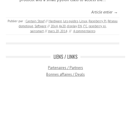
Article entier →
Publier par :
Captain Stouf
//
Hardware
,
Les guides
,
Linux
,
Raspberry Pi
,
Réseau
domotique
,
Software
//
20x4
,
4x20
,
display
,
EN
,
I²C
,
raspberry pi
,
sainsmart
//
mars 20, 2014
//
4 commentaires
LIENS / LINKS
Partenaires / Partners
Bonnes affaires / Deals