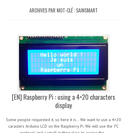
ARCHIVES PAR MOT-CLÉ :
SAINSMART
[EN] Raspberry Pi : using a 4×20 characters
display
Some people requested it, so here it is… We want to use a 4×20
caracters Arduino LCD on the Raspberry Pi. We will use the I²C
protocol and a small python class to access the…