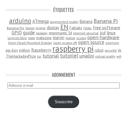
ÉTIQUETTES
arduino
Banana Pi
ATmega
Banana
augmented reality
EN
free software
display
Fablabs
Banana Pro
bridge
bouton
Fablac
guide
GPIO
lcd
linux
imprimante 3d
internet sécurisé
hackaday
open-hardware
marvin
makezine
Logiciel libre
oculus
make
module
open source
Open Head Mounted Display
open oculus rift
openvpn
raspberry pi
Raspberry
pip-boy
python
robot
securité
tft
tutoriel
tutorial
unjailpi
TheHackadayPrize
tor
virtual reality
wifi
ABONNEMENT
Adresse
e-
mail
Souscrire