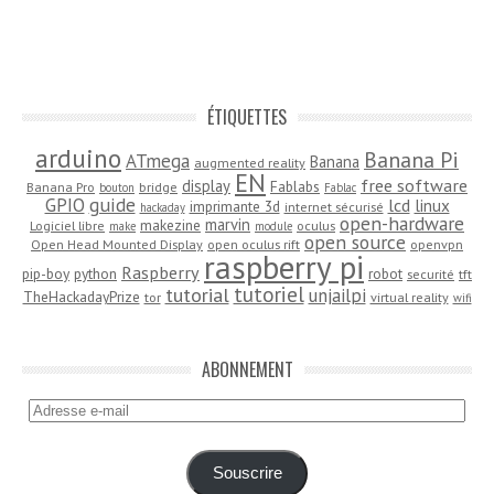
ÉTIQUETTES
arduino
Banana Pi
ATmega
Banana
augmented reality
EN
free software
display
Fablabs
Banana Pro
bridge
bouton
Fablac
guide
GPIO
lcd
linux
imprimante 3d
internet sécurisé
hackaday
open-hardware
marvin
makezine
Logiciel libre
oculus
make
module
open source
Open Head Mounted Display
open oculus rift
openvpn
raspberry pi
Raspberry
pip-boy
python
robot
securité
tft
tutoriel
tutorial
unjailpi
TheHackadayPrize
tor
virtual reality
wifi
ABONNEMENT
Adresse
e-
mail
Souscrire