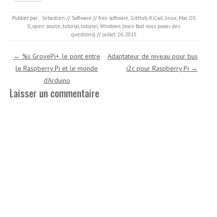
Publier par :
Sebastien
//
Software
//
free software
,
GitHub
,
KiCad
,
linux
,
Mac OS
X
,
open source
,
tutorial
,
tutoriel
,
Windows (mais faut vous poser des
questions)
//
juillet 26, 2015
Navigation des articles
←
%s GrovePi+, le pont entre
Adaptateur de niveau pour bus
le Raspberry Pi et le monde
i2c pour Raspberry Pi
→
d’Arduino
Laisser un commentaire