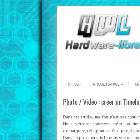
Aller au contenu
Menu
INFOS
PROJETS-HWL
HA
Photo / Video : créer un Timel
Dans cet article, une fois n’est pas cout
Nous verrons comment créer un timel
(remarquez, cela pourrait être pire, ils po
Dans un prochain article nous verrons b