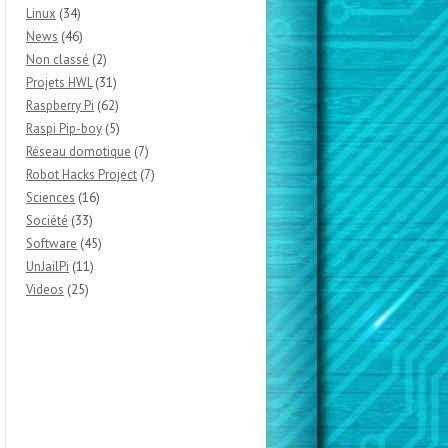
Linux
(34)
News
(46)
Non classé
(2)
Projets HWL
(31)
Raspberry Pi
(62)
Raspi Pip-boy
(5)
Réseau domotique
(7)
Robot Hacks Project
(7)
Sciences
(16)
Société
(33)
Software
(45)
UnJailPi
(11)
Videos
(25)