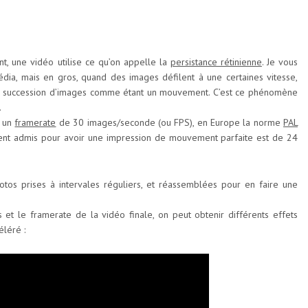
, une vidéo utilise ce qu’on appelle la
persistance rétinienne
. Je vous
édia, mais en gros, quand des images défilent à une certaines vitesse,
te succession d’images comme étant un mouvement. C’est ce phénomène
.
 un
framerate
de 30 images/seconde (ou FPS), en Europe la norme
PAL
nt admis pour avoir une impression de mouvement parfaite est de 24
tos prises à intervales réguliers, et réassemblées pour en faire une
s et le framerate de la vidéo finale, on peut obtenir différents effets
léré :