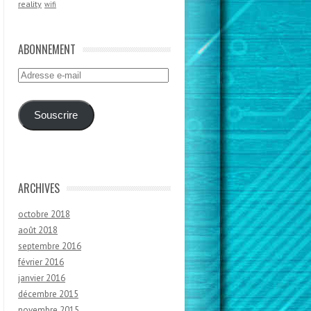
reality
wifi
ABONNEMENT
Adresse
e-
mail
Souscrire
ARCHIVES
octobre 2018
août 2018
septembre 2016
février 2016
janvier 2016
décembre 2015
novembre 2015