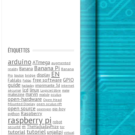
ÉTIQUETTES
arduino
ATmega
augmented
Banana Pi
Banana
reality
Banana
EN
display
Pro
bridge
bouton
GPIO
free software
Fablabs
Fablac
guide
imprimante 3d
internet
hackaday
lcd
linux
sécurisé
Logiciel libre
make
marvin
makezine
oculus
module
open-hardware
Open Head
Mounted Display
open oculus rift
open source
pip-boy
openvpn
Raspberry
python
raspberry pi
robot
TheHackadayPrize
securité
tft
tor
tutoriel
tutorial
unjailpi
virtual