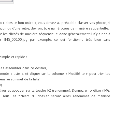
o « dans le bon ordre », vous devez au préalable classer vos photos, si
e façon ou d’une autre, devront être numérotées de manière sequentielle.
 les clichés de manière séquentielle, donc généralement il n’y a rien à
rs IMG_00100.jpg par exemple, ce qui fonctionne très bien sans
simple et rapide :
lez assembler dans ce dossier,
mode « liste », et cliquer sur la colonne « Modifié le » pour trier les
iens au sommet de la liste)
A)
fichier et appuyer sur la touche F2 (renommer). Donnez un préfixe (IMG,
. Tous les fichiers du dossier seront alors renommés de manière