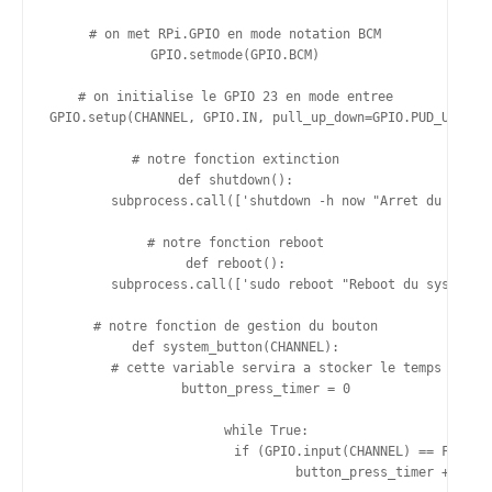
# on met RPi.GPIO en mode notation BCM

GPIO.setmode(GPIO.BCM)

# on initialise le GPIO 23 en mode entree

GPIO.setup(CHANNEL, GPIO.IN, pull_up_down=GPIO.PUD_UP)

# notre fonction extinction

def shutdown():

	subprocess.call(['shutdown -h now "Arret du systeme par bouton GPIO" &'], shell=True)

# notre fonction reboot

def reboot():

	subprocess.call(['sudo reboot "Reboot du systeme par bouton GPIO" &'], shell=True)

# notre fonction de gestion du bouton

def system_button(CHANNEL):

	# cette variable servira a stocker le temps de pression

	button_press_timer = 0

	while True:

			if (GPIO.input(CHANNEL) == False) : # le bouton a ete presse...

				button_press_timer += 0.2 # ... on enregistre le temps que cela dure
