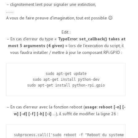
– clignotement lent pour signaler une extinction,
……
A vous de faire preuve d’imagination, tout est possible 😉
Edit :
– En cas d’erreur du type «
TypeError: set_callback() takes at
most 3 arguments (4 given)
» lors de l’execution du script, il
vous faudra installer / mettre à jour le composant RPi.GPIO :
sudo apt-get update

sudo apt-get install python-dev

sudo apt-get install python-rpi.gpio
– En cas d’erreur avec la fonction reboot (
usage: reboot [-n] [-
w] [-d] [-f] [-h] [-i]
…), il suffit de modifier la ligne 26 :
subprocess.call(['sudo reboot -f "Reboot du systeme par b