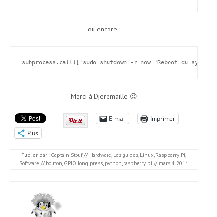
ou encore :
subprocess.call(['sudo shutdown -r now "Reboot du systeme
Merci à Djeremaille 😉
E-mail
Imprimer
Plus
Publier par :
Captain Stouf
//
Hardware
,
Les guides
,
Linux
,
Raspberry Pi
,
Software
//
bouton
,
GPIO
,
long press
,
python
,
raspberry pi
//
mars 4, 2014