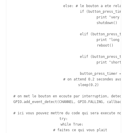
			else: # le bouton a ete relache, on compte combien de temps cela a dure

				if (button_press_timer > very_long_press) :

					print "very long press : ", button_press_timer

					shutdown()

				elif (button_press_timer > long_press) :

					print "long press : ", button_press_timer

					reboot()

				elif (button_press_timer > 0.2):

					print "short press : ", button_press_timer

				button_press_timer = 0

			# on attend 0.2 secondes avant la boucle suivante afin de reduire la charge sur le CPU

			sleep(0.2)

# on met le bouton en ecoute par interruption, detection f
GPIO.add_event_detect(CHANNEL, GPIO.FALLING, callback=syst
# ici vous pouvez mettre du code qui sera execute normalem
try:

	while True:

		# faites ce qui vous plait
