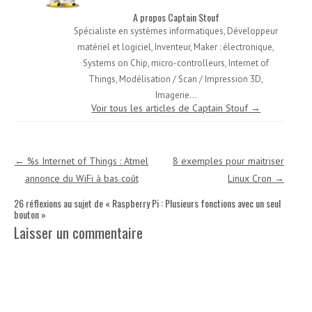
A propos Captain Stouf
Spécialiste en systèmes informatiques, Développeur
matériel et logiciel, Inventeur, Maker : électronique,
Systems on Chip, micro-controlleurs, Internet of
Things, Modélisation / Scan / Impression 3D,
Imagerie...
Voir tous les articles de Captain Stouf
→
Navigation des articles
←
%s Internet of Things : Atmel
8 exemples pour maitriser
annonce du WiFi à bas coût
Linux Cron
→
26 réflexions au sujet de «
Raspberry Pi : Plusieurs fonctions avec un seul
bouton
»
Laisser un commentaire