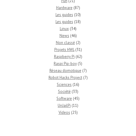
Fun
(21)
Hardware
(87)
Les guides
(10)
Les guides
(18)
Linux
(34)
News
(46)
Non classé
(2)
Projets HWL
(31)
Raspberry Pi
(62)
Raspi Pip-boy
(5)
Réseau domotique
(7)
Robot Hacks Project
(7)
Sciences
(16)
Société
(33)
Software
(45)
UnJailPi
(11)
Videos
(25)