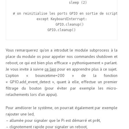
		sleep (2)

# on reinitialise les ports GPIO en sortie de script

except KeyboardInterrupt:

	GPIO.cleanup()

Vous remarquerez qu’on a introduit le module subprocess à la
place du module os pour appeler nos commandes shutdown et
reboot, ce qui est bien plus efficace « pythoniquement » parlant.
Je vous invite à suivre
ce lien
pour en apprendre plus à ce sujet.
L’option « bouncetime=200 » de la fonction
« GPIO.add_event_detect », quant à elle, effectue un premier
filtrage du bouton (pour éviter par exemple les micro-
relachements lors d’un appui).
Pour améliorer le système, on pourrait également par exemple
rajouter une led,
– allumée pour signaler que le Pi est démarré et prêt,
– clignotement rapide pour signaler un reboot,