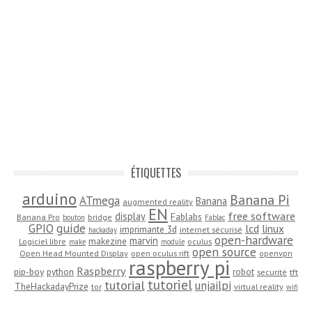
ÉTIQUETTES
arduino
Banana Pi
ATmega
Banana
augmented reality
EN
free software
display
Fablabs
Banana Pro
bridge
bouton
Fablac
guide
GPIO
lcd
linux
imprimante 3d
internet sécurisé
hackaday
open-hardware
marvin
makezine
Logiciel libre
oculus
make
module
open source
Open Head Mounted Display
open oculus rift
openvpn
raspberry pi
Raspberry
pip-boy
python
robot
securité
tft
tutoriel
tutorial
unjailpi
TheHackadayPrize
tor
virtual reality
wifi