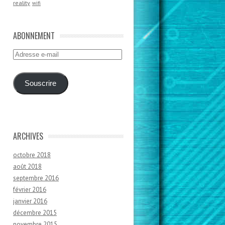
reality
wifi
ABONNEMENT
Adresse
e-
mail
Souscrire
ARCHIVES
octobre 2018
août 2018
septembre 2016
février 2016
janvier 2016
décembre 2015
novembre 2015