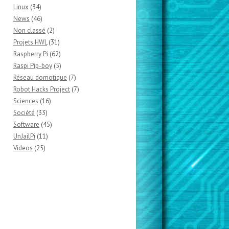
Linux
(34)
News
(46)
Non classé
(2)
Projets HWL
(31)
Raspberry Pi
(62)
Raspi Pip-boy
(5)
Réseau domotique
(7)
Robot Hacks Project
(7)
Sciences
(16)
Société
(33)
Software
(45)
UnJailPi
(11)
Videos
(25)