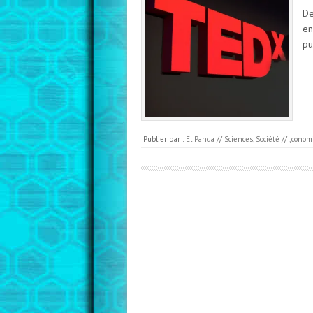
De
en
pu
Publier par :
El Panda
//
Sciences
,
Société
//
;conomi