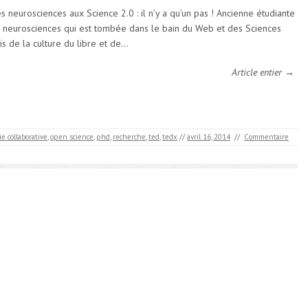
s neurosciences aux Science 2.0 : il n’y a qu’un pas ! Ancienne étudiante
 neurosciences qui est tombée dans le bain du Web et des Sciences
is de la culture du libre et de…
Article entier →
e collaborative
,
open science
,
phd
,
recherche
,
ted
,
tedx
//
avril 16, 2014
//
Commentaire