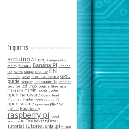
ÉTIQUETTES
arduino
ATmega
augmented
Banana Pi
Banana
reality
Banana
EN
display
Pro
bridge
bouton
GPIO
free software
Fablabs
Fablac
guide
imprimante 3d
internet
hackaday
lcd
linux
sécurisé
Logiciel libre
make
marvin
makezine
oculus
module
open-hardware
Open Head
Mounted Display
open oculus rift
open source
pip-boy
openvpn
Raspberry
python
raspberry pi
robot
TheHackadayPrize
securité
tft
tor
tutoriel
tutorial
unjailpi
virtual