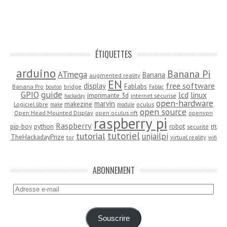
ÉTIQUETTES
arduino
Banana Pi
ATmega
Banana
augmented reality
EN
free software
display
Fablabs
Banana Pro
bridge
bouton
Fablac
guide
GPIO
lcd
linux
imprimante 3d
internet sécurisé
hackaday
open-hardware
marvin
makezine
Logiciel libre
oculus
make
module
open source
Open Head Mounted Display
open oculus rift
openvpn
raspberry pi
Raspberry
pip-boy
python
robot
securité
tft
tutoriel
tutorial
unjailpi
TheHackadayPrize
tor
virtual reality
wifi
ABONNEMENT
Adresse
e-
mail
Souscrire