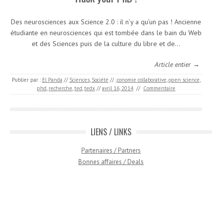
Des neurosciences aux Science 2.0 : il n’y a qu’un pas ! Ancienne
étudiante en neurosciences qui est tombée dans le bain du Web
et des Sciences puis de la culture du libre et de…
Article entier →
Publier par :
El Panda
//
Sciences
,
Société
//
;conomie collaborative
,
open science
,
phd
,
recherche
,
ted
,
tedx
//
avril 16, 2014
//
Commentaire
LIENS / LINKS
Partenaires / Partners
Bonnes affaires / Deals