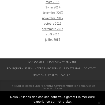
mars 2014
février 2014
décembre 2013
novembre 2013
octobre 2013
septembre 2013
août 2013
juillet 2013
Menu du bas de page
PLAN DU SITE
TEAM HARDWARE-LIBRE
POURQUOI « LIBRE » : NOTRE PHILOSOPHIE
PROJETS HWL
CONTACT
MENTIONS LÉGALES
FABLAC
This work is licensed under a
Creative Commons Attribution-ShareAlike 3.0
Unported License
© 2026
Hardware-Libre
Nous utilisons des cookies pour vous garantir la meilleure
expérience sur notre site.