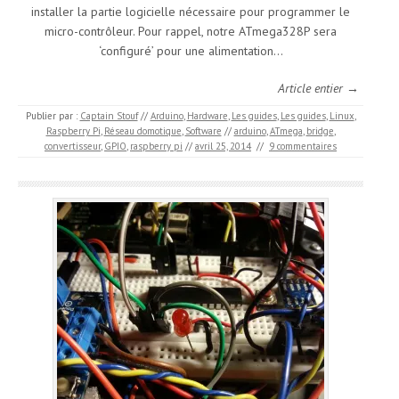
installer la partie logicielle nécessaire pour programmer le
micro-contrôleur. Pour rappel, notre ATmega328P sera
‘configuré’ pour une alimentation…
Article entier →
Publier par :
Captain Stouf
//
Arduino
,
Hardware
,
Les guides
,
Les guides
,
Linux
,
Raspberry Pi
,
Réseau domotique
,
Software
//
arduino
,
ATmega
,
bridge
,
convertisseur
,
GPIO
,
raspberry pi
//
avril 25, 2014
//
9 commentaires