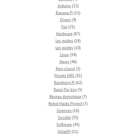
Arduino
(22)
Banana Pi
(11)
Divers
(9)
Fun
(21)
Hardware
(87)
Les guides
(18)
Les guides
(10)
Linux
(34)
News
(46)
Non classé
(2)
Projets HWL
(31)
Raspberry Pi
(62)
Raspi Pip-boy
(5)
Réseau domotique
(7)
Robot Hacks Project
(7)
Sciences
(16)
Société
(33)
Software
(45)
UnJailPi
(11)