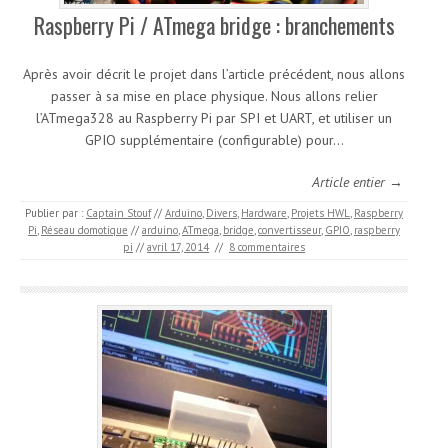
Raspberry Pi / ATmega bridge : branchements
Après avoir décrit le projet dans l’article précédent, nous allons
passer à sa mise en place physique. Nous allons relier
l’ATmega328 au Raspberry Pi par SPI et UART, et utiliser un
GPIO supplémentaire (configurable) pour…
Article entier →
Publier par :
Captain Stouf
//
Arduino
,
Divers
,
Hardware
,
Projets HWL
,
Raspberry
Pi
,
Réseau domotique
//
arduino
,
ATmega
,
bridge
,
convertisseur
,
GPIO
,
raspberry
pi
//
avril 17, 2014
//
8 commentaires