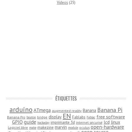
Videos
(25)
ÉTIQUETTES
arduino
Banana Pi
ATmega
Banana
augmented reality
EN
free software
display
Fablabs
Banana Pro
bridge
bouton
Fablac
guide
GPIO
lcd
linux
imprimante 3d
internet sécurisé
hackaday
open-hardware
marvin
makezine
Logiciel libre
oculus
make
module
open source