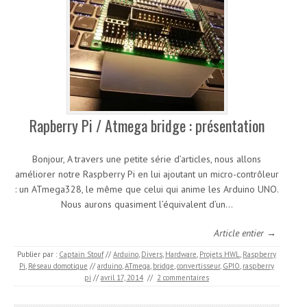
Rapberry Pi / Atmega bridge : présentation
Bonjour, A travers une petite série d’articles, nous allons
améliorer notre Raspberry Pi en lui ajoutant un micro-contrôleur
: un ATmega328, le même que celui qui anime les Arduino UNO.
Nous aurons quasiment l’équivalent d’un…
Article entier →
Publier par :
Captain Stouf
//
Arduino
,
Divers
,
Hardware
,
Projets HWL
,
Raspberry
Pi
,
Réseau domotique
//
arduino
,
ATmega
,
bridge
,
convertisseur
,
GPIO
,
raspberry
pi
//
avril 17, 2014
//
2 commentaires