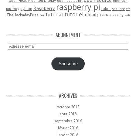
Open Head Mounted Display
open oculus rift
openvpn
raspberry pi
Raspberry
pip-boy
python
robot
securité
tft
tutoriel
tutorial
unjailpi
TheHackadayPrize
tor
virtual reality
wifi
ABONNEMENT
Adresse
e-
mail
Souscrire
ARCHIVES
octobre 2018
août 2018
septembre 2016
février 2016
janvier 2016