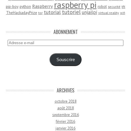
raspberry pi
Raspberry
pip-boy
python
robot
securité
tft
tutoriel
tutorial
unjailpi
TheHackadayPrize
tor
virtual reality
wifi
ABONNEMENT
Adresse
e-
mail
Souscrire
ARCHIVES
octobre 2018
août 2018
septembre 2016
février 2016
janvier 2016