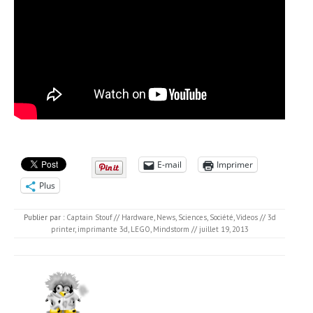
E-mail
Imprimer
Plus
Publier par :
Captain Stouf
//
Hardware
,
News
,
Sciences
,
Société
,
Videos
//
3d
printer
,
imprimante 3d
,
LEGO
,
Mindstorm
//
juillet 19, 2013