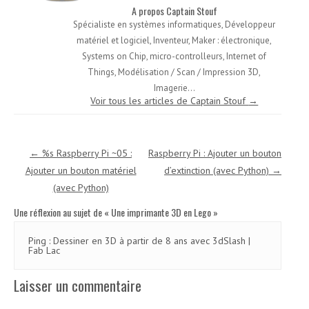
A propos Captain Stouf
Spécialiste en systèmes informatiques, Développeur
matériel et logiciel, Inventeur, Maker : électronique,
Systems on Chip, micro-controlleurs, Internet of
Things, Modélisation / Scan / Impression 3D,
Imagerie...
Voir tous les articles de Captain Stouf
→
Navigation des articles
←
%s Raspberry Pi ~05 :
Raspberry Pi : Ajouter un bouton
Ajouter un bouton matériel
d’extinction (avec Python)
→
(avec Python)
Une réflexion au sujet de «
Une imprimante 3D en Lego
»
Ping :
Dessiner en 3D à partir de 8 ans avec 3dSlash |
Fab Lac
Laisser un commentaire