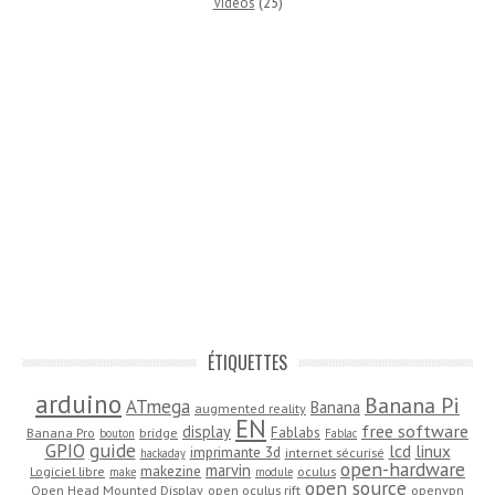
Videos
(25)
ÉTIQUETTES
arduino
Banana Pi
ATmega
Banana
augmented reality
EN
free software
display
Fablabs
Banana Pro
bridge
bouton
Fablac
guide
GPIO
lcd
linux
imprimante 3d
internet sécurisé
hackaday
open-hardware
marvin
makezine
Logiciel libre
oculus
make
module
open source
Open Head Mounted Display
open oculus rift
openvpn