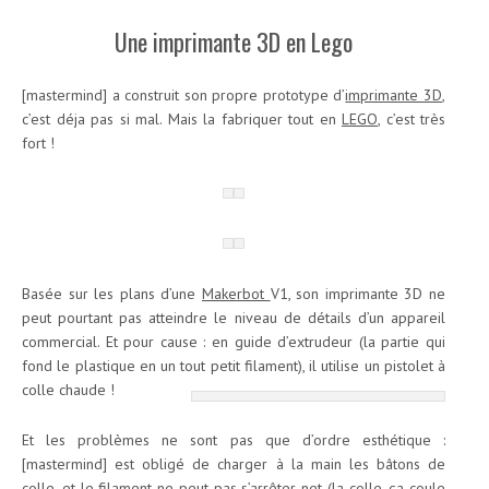
Une imprimante 3D en Lego
[mastermind] a construit son propre prototype d’
imprimante 3D
,
c’est déja pas si mal. Mais la fabriquer tout en
LEGO
, c’est très
fort !
Basée sur les plans d’une
Makerbot
V1, son imprimante 3D ne
peut pourtant pas atteindre le niveau de détails d’un appareil
commercial. Et pour cause : en guide d’extrudeur (la partie qui
fond le plastique en un tout petit filament), il utilise un pistolet à
colle chaude !
Et les problèmes ne sont pas que d’ordre esthétique :
[mastermind] est obligé de charger à la main les bâtons de
colle, et le filament ne peut pas s’arrêter net (la colle, ça coule