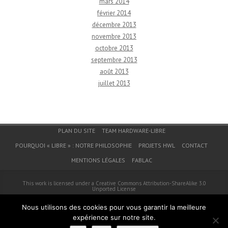
mars 2014
février 2014
décembre 2013
novembre 2013
octobre 2013
septembre 2013
août 2013
juillet 2013
Menu du bas de page
PLAN DU SITE
TEAM HARDWARE-LIBRE
POURQUOI « LIBRE » : NOTRE PHILOSOPHIE
PROJETS HWL
CONTACT
MENTIONS LÉGALES
FABLAC
This work is licensed under a
Creative Commons Attribution-ShareAlike 3.0
Unported License
© 2026
Hardware-Libre
Nous utilisons des cookies pour vous garantir la meilleure
expérience sur notre site.