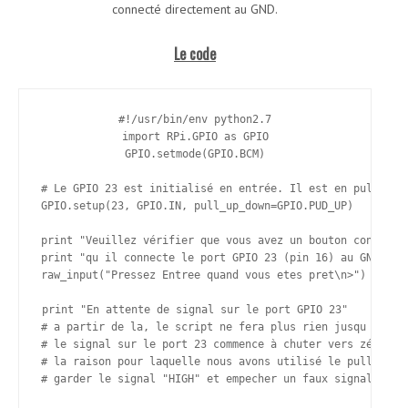
connecté directement au GND.
Le code
#!/usr/bin/env python2.7

import RPi.GPIO as GPIO

GPIO.setmode(GPIO.BCM)

# Le GPIO 23 est initialisé en entrée. Il est en pull-up p
GPIO.setup(23, GPIO.IN, pull_up_down=GPIO.PUD_UP)

print "Veuillez vérifier que vous avez un bouton connecté 
print "qu il connecte le port GPIO 23 (pin 16) au GND (pin
raw_input("Pressez Entree quand vous etes pret\n>")

print "En attente de signal sur le port GPIO 23"

# a partir de la, le script ne fera plus rien jusqu a ce q
# le signal sur le port 23 commence à chuter vers zéro. C'
# la raison pour laquelle nous avons utilisé le pull-up po
# garder le signal "HIGH" et empecher un faux signal
