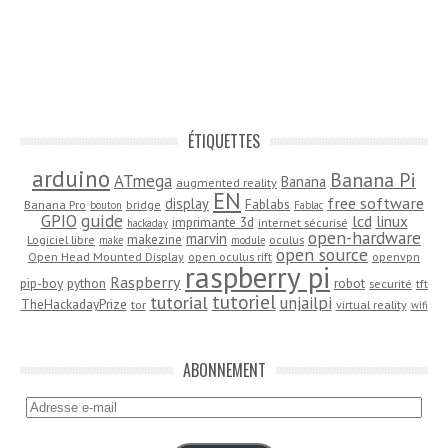
ÉTIQUETTES
arduino
Banana Pi
ATmega
Banana
augmented reality
EN
free software
display
Fablabs
Banana Pro
bridge
bouton
Fablac
guide
GPIO
lcd
linux
imprimante 3d
internet sécurisé
hackaday
open-hardware
marvin
makezine
Logiciel libre
oculus
make
module
open source
Open Head Mounted Display
open oculus rift
openvpn
raspberry pi
Raspberry
pip-boy
python
robot
securité
tft
tutoriel
tutorial
unjailpi
TheHackadayPrize
tor
virtual reality
wifi
ABONNEMENT
Adresse
e-