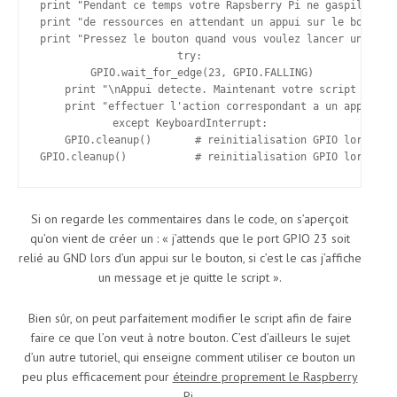
print "Pendant ce temps votre Rapsberry Pi ne gaspille pas
print "de ressources en attendant un appui sur le bouton.\
print "Pressez le bouton quand vous voulez lancer un signa
try:

    GPIO.wait_for_edge(23, GPIO.FALLING)

    print "\nAppui detecte. Maintenant votre script va"

    print "effectuer l'action correspondant a un appui sur
except KeyboardInterrupt:

    GPIO.cleanup()       # reinitialisation GPIO lors d'un
GPIO.cleanup()           # reinitialisation GPIO lors d'u
Si on regarde les commentaires dans le code, on s’aperçoit
qu’on vient de créer un : « j’attends que le port GPIO 23 soit
relié au GND lors d’un appui sur le bouton, si c’est le cas j’affiche
un message et je quitte le script ».
Bien sûr, on peut parfaitement modifier le script afin de faire
faire ce que l’on veut à notre bouton. C’est d’ailleurs le sujet
d’un autre tutoriel, qui enseigne comment utiliser ce bouton un
peu plus efficacement pour
éteindre proprement le Raspberry
Pi
.