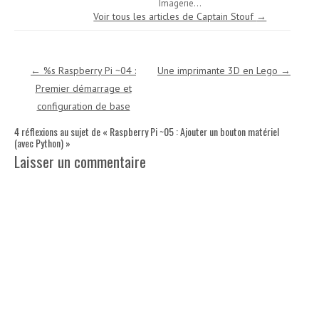
Imagerie...
Voir tous les articles de Captain Stouf
→
Navigation des articles
←
%s Raspberry Pi ~04 :
Une imprimante 3D en Lego
→
Premier démarrage et
configuration de base
4 réflexions au sujet de «
Raspberry Pi ~05 : Ajouter un bouton matériel
(avec Python)
»
Laisser un commentaire