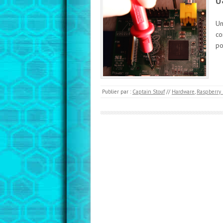
Un
co
po
Publier par :
Captain Stouf
//
Hardware
,
Raspberry 