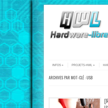
Aller au contenu
Menu
INFOS
PROJETS-HWL
HA
ARCHIVES PAR MOT-CLÉ :
USB
[
U