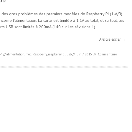
 des gros problèmes des premiers modèles de Raspberry Pi (1-A/B)
ncerne l’alimentation. La carte est limitée à 1.1A au total, et surtout, les
rts USB sont limités à 200mA (140 sur les révisions 1)……
Article entier →
Pi
//
alimentation
,
mod
,
Raspberry
,
raspberry pi
,
usb
//
juin 7, 2015
//
Commentaire