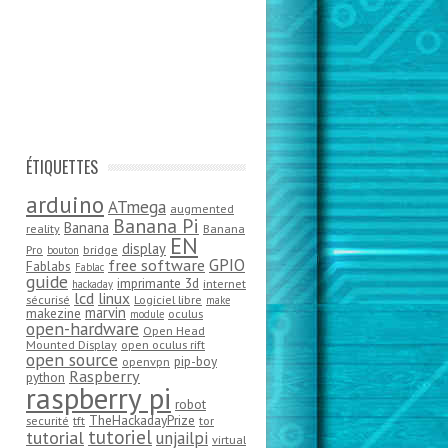
ÉTIQUETTES
arduino
ATmega
augmented
Banana Pi
Banana
reality
Banana
EN
display
Pro
bridge
bouton
GPIO
free software
Fablabs
Fablac
guide
imprimante 3d
internet
hackaday
lcd
linux
sécurisé
Logiciel libre
make
marvin
makezine
oculus
module
open-hardware
Open Head
Mounted Display
open oculus rift
open source
pip-boy
openvpn
Raspberry
python
raspberry pi
robot
TheHackadayPrize
securité
tft
tor
tutoriel
tutorial
unjailpi
virtual