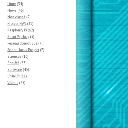
Linux
(34)
News
(46)
Non classé
(2)
Projets HWL
(31)
Raspberry Pi
(62)
Raspi Pip-boy
(5)
Réseau domotique
(7)
Robot Hacks Project
(7)
Sciences
(16)
Société
(33)
Software
(45)
UnJailPi
(11)
Videos
(25)