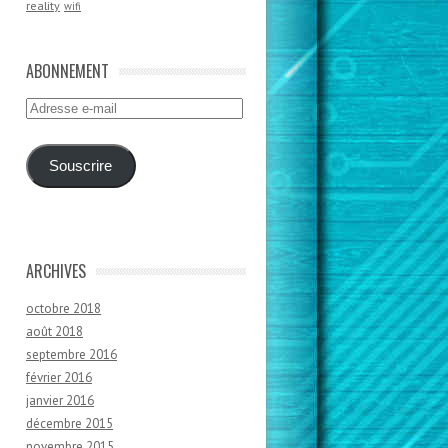
reality
wifi
ABONNEMENT
Adresse
e-
mail
Souscrire
ARCHIVES
octobre 2018
août 2018
septembre 2016
février 2016
janvier 2016
décembre 2015
novembre 2015