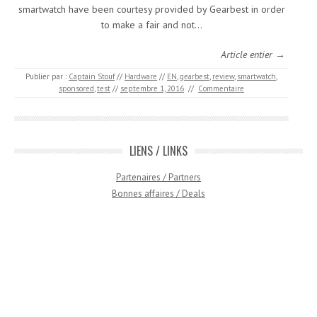
smartwatch have been courtesy provided by Gearbest in order
to make a fair and not…
Article entier →
Publier par :
Captain Stouf
//
Hardware
//
EN
,
gearbest
,
review
,
smartwatch
,
sponsored
,
test
//
septembre 1, 2016
//
Commentaire
LIENS / LINKS
Partenaires / Partners
Bonnes affaires / Deals