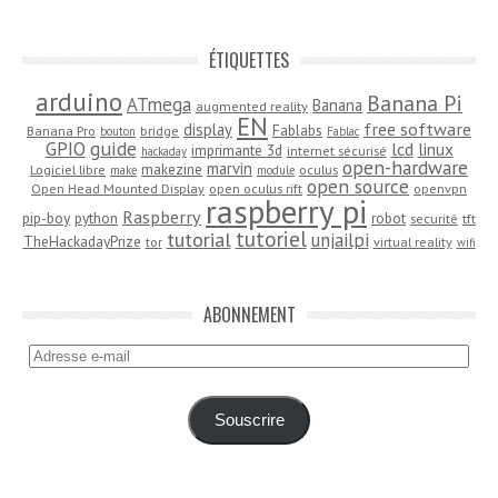
ÉTIQUETTES
arduino
Banana Pi
ATmega
Banana
augmented reality
EN
free software
display
Fablabs
Banana Pro
bridge
bouton
Fablac
guide
GPIO
lcd
linux
imprimante 3d
internet sécurisé
hackaday
open-hardware
marvin
makezine
Logiciel libre
oculus
make
module
open source
Open Head Mounted Display
open oculus rift
openvpn
raspberry pi
Raspberry
pip-boy
python
robot
securité
tft
tutoriel
tutorial
unjailpi
TheHackadayPrize
tor
virtual reality
wifi
ABONNEMENT
Adresse
e-
mail
Souscrire