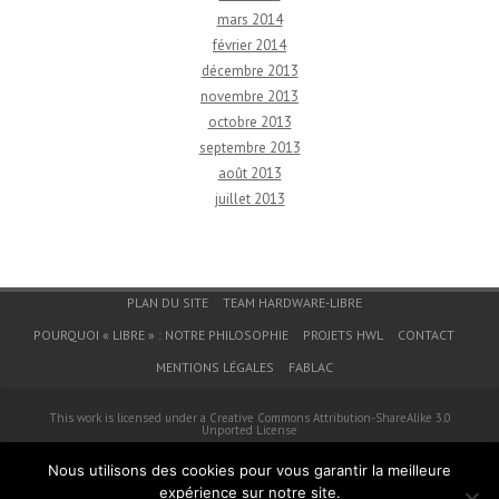
mars 2014
février 2014
décembre 2013
novembre 2013
octobre 2013
septembre 2013
août 2013
juillet 2013
Menu du bas de page
PLAN DU SITE
TEAM HARDWARE-LIBRE
POURQUOI « LIBRE » : NOTRE PHILOSOPHIE
PROJETS HWL
CONTACT
MENTIONS LÉGALES
FABLAC
This work is licensed under a
Creative Commons Attribution-ShareAlike 3.0
Unported License
© 2026
Hardware-Libre
Nous utilisons des cookies pour vous garantir la meilleure
expérience sur notre site.