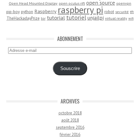
open source
Open Head Mounted Display
open oculus rift
openvpn
raspberry pi
Raspberry
pip-boy
python
robot
securité
tft
tutoriel
tutorial
unjailpi
TheHackadayPrize
tor
virtual reality
wifi
ABONNEMENT
Adresse
e-
mail
Souscrire
ARCHIVES
octobre 2018
août 2018
septembre 2016
février 2016