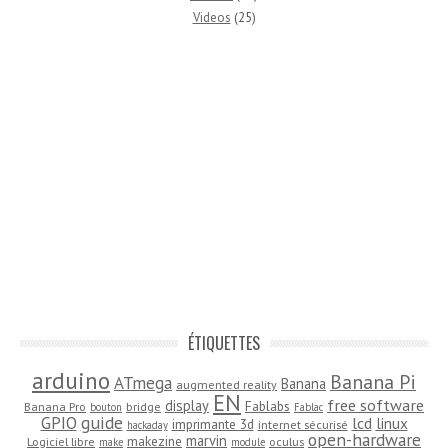
Videos
(25)
ÉTIQUETTES
arduino
Banana Pi
ATmega
Banana
augmented reality
EN
free software
display
Fablabs
Banana Pro
bridge
bouton
Fablac
guide
GPIO
lcd
linux
imprimante 3d
internet sécurisé
hackaday
open-hardware
marvin
makezine
Logiciel libre
oculus
make
module