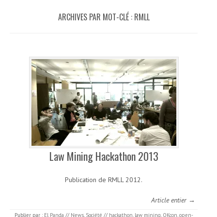
ARCHIVES PAR MOT-CLÉ :
RMLL
Law Mining Hackathon 2013
Publication de RMLL 2012.
Article entier →
Publier par :
El Panda
//
News
,
Société
//
hackathon
,
law mining
,
OKcon
,
open-