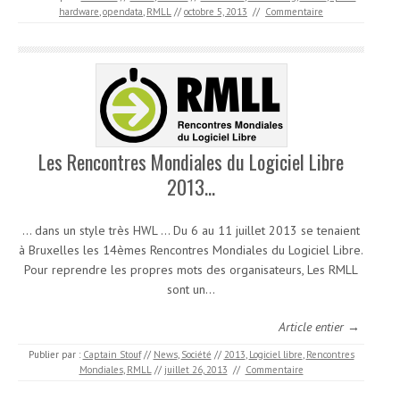
hardware
,
opendata
,
RMLL
//
octobre 5, 2013
//
Commentaire
Les Rencontres Mondiales du Logiciel Libre
2013…
… dans un style très HWL … Du 6 au 11 juillet 2013 se tenaient
à Bruxelles les 14èmes Rencontres Mondiales du Logiciel Libre.
Pour reprendre les propres mots des organisateurs, Les RMLL
sont un…
Article entier →
Publier par :
Captain Stouf
//
News
,
Société
//
2013
,
Logiciel libre
,
Rencontres
Mondiales
,
RMLL
//
juillet 26, 2013
//
Commentaire