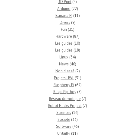
3D Print
(4)
Arduino
(22)
Banana Pi
(11)
Divers
(9)
Fun
(21)
Hardware
(87)
Les guides
(10)
Les guides
(18)
Linux
(34)
News
(46)
Non classé
(2)
Projets HWL
(31)
Raspberry Pi
(62)
Raspi Pip-boy
(5)
Réseau domotique
(7)
Robot Hacks Project
(7)
Sciences
(16)
Société
(33)
Software
(45)
UnJailPi
(11)