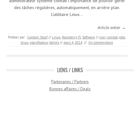
administrateur système connait l’importance de pouvoir gérer
des tâches régulières, automatiquement, en arrière plan.
L’utilitaire Linux…
Article entier →
Publier par :
Captain Stouf
//
Linux
,
Raspberry Pi
,
Software
//
cron
,
crontab
,
jobs
,
linux
,
planificateur
,
tâches
//
mars 4, 2014
//
Un commentaire
LIENS / LINKS
Partenaires / Partners
Bonnes affaires / Deals