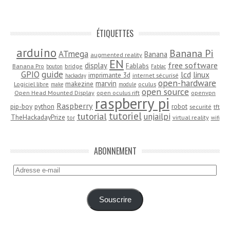
ÉTIQUETTES
arduino
Banana Pi
ATmega
Banana
augmented reality
EN
free software
display
Fablabs
Banana Pro
bridge
bouton
Fablac
guide
GPIO
lcd
linux
imprimante 3d
internet sécurisé
hackaday
open-hardware
marvin
makezine
Logiciel libre
oculus
make
module
open source
Open Head Mounted Display
open oculus rift
openvpn
raspberry pi
Raspberry
pip-boy
python
robot
securité
tft
tutoriel
tutorial
unjailpi
TheHackadayPrize
tor
virtual reality
wifi
ABONNEMENT
Adresse
e-
mail
Souscrire