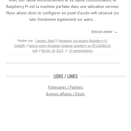
Avec son faible encombrement et sa faible consommation, le
Raspberry Pi est la machine parfaite dans une utilisation serveur.
Nous allons donc le configurer en point d’accès wifi sécurisé (ce
tuto fonctionne également sur autre…
Article entier →
Publier par :
Captain Stouf
//
Hardware
,
Les guides
,
Raspberry Pi
,
UnJailPi
//
access point
,
dnsmasq
,
hostapd
,
raspberry pi
,
RTL8188CUS
,
wifi
//
février 28, 2014
//
17 commentaires
LIENS / LINKS
Partenaires / Partners
Bonnes affaires / Deals