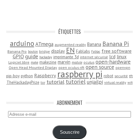
ÉTIQUETTES
arduino
Banana Pi
ATmega
Banana
augmented reality
EN
free software
display
Fablabs
Banana Pro
bridge
bouton
Fablac
guide
GPIO
lcd
linux
imprimante 3d
internet sécurisé
hackaday
open-hardware
marvin
makezine
Logiciel libre
oculus
make
module
open source
Open Head Mounted Display
open oculus rift
openvpn
raspberry pi
Raspberry
pip-boy
python
robot
securité
tft
tutoriel
tutorial
unjailpi
TheHackadayPrize
tor
virtual reality
wifi
ABONNEMENT
Adresse
e-
mail
Souscrire