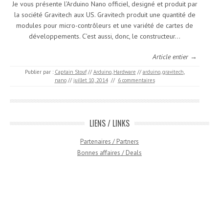
Je vous présente l’Arduino Nano officiel, designé et produit par
la société Gravitech aux US. Gravitech produit une quantité de
modules pour micro-contrôleurs et une variété de cartes de
développements. C’est aussi, donc, le constructeur…
Article entier →
Publier par :
Captain Stouf
//
Arduino
,
Hardware
//
arduino
,
gravitech
,
nano
//
juillet 10, 2014
//
6 commentaires
LIENS / LINKS
Partenaires / Partners
Bonnes affaires / Deals