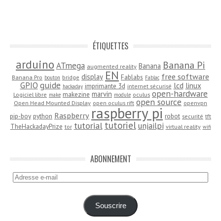
ÉTIQUETTES
arduino
Banana Pi
ATmega
Banana
augmented reality
EN
free software
display
Fablabs
Banana Pro
bridge
bouton
Fablac
guide
GPIO
lcd
linux
imprimante 3d
internet sécurisé
hackaday
open-hardware
marvin
makezine
Logiciel libre
oculus
make
module
open source
Open Head Mounted Display
open oculus rift
openvpn
raspberry pi
Raspberry
pip-boy
python
robot
securité
tft
tutoriel
tutorial
unjailpi
TheHackadayPrize
tor
virtual reality
wifi
ABONNEMENT
Adresse
e-
mail
Souscrire